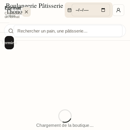
Boulangerie Pâtisserie
Format
Thonon
Choisissez
LIÈGE
un format
Terminé
Chargement de la boutique…